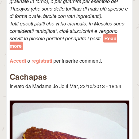
gratinate in forno), o per guarnire per esempio dei
Tlacoyos (che sono delle tortillas di mais più spesse e
di forma ovale, farcite con vari ingredienti).
Tutti questi piatti che vi ho elencato, in Messico sono
considerati “antojitos”, cioè stuzzichini e vengono
serviti in piccole porzioni per aprire i pasti.
Read
more
about Frijoles Refritos (Crema di Fagioli)
Accedi
o
registrati
per inserire commenti.
Cachapas
Inviato da
Madame Jo Jo
il
Mar, 22/10/2013 - 18:54