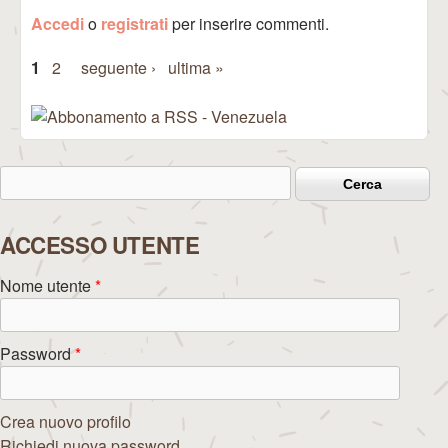
Accedi
o
registrati
per inserire commenti.
1
2
seguente ›
ultima »
Pagine
Cerca
Form di ricerca
ACCESSO UTENTE
Nome utente
*
Password
*
Crea nuovo profilo
Richiedi nuova password