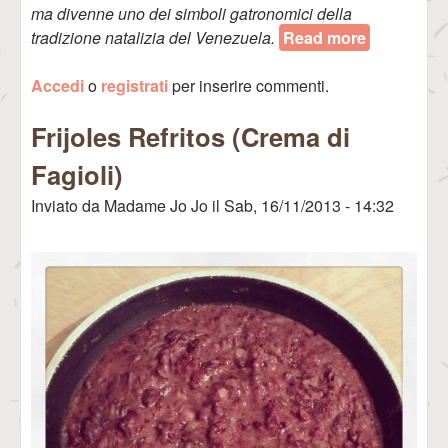
ma divenne uno dei simboli gatronomici della
tradizione natalizia del Venezuela.
Read more
about Pan
de Jamón
Accedi
o
registrati
per inserire commenti.
Frijoles Refritos (Crema di
Fagioli)
Inviato da
Madame Jo Jo
il
Sab, 16/11/2013 - 14:32