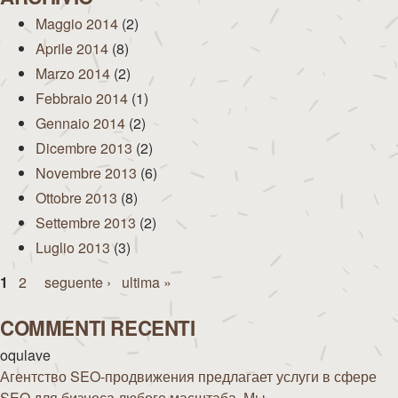
Maggio 2014
(2)
Aprile 2014
(8)
Marzo 2014
(2)
Febbraio 2014
(1)
Gennaio 2014
(2)
Dicembre 2013
(2)
Novembre 2013
(6)
Ottobre 2013
(8)
Settembre 2013
(2)
Luglio 2013
(3)
Pagine
1
2
seguente ›
ultima »
COMMENTI RECENTI
oqulave
Агентство SEO-продвижения предлагает услуги в сфере
SEO для бизнеса любого масштаба. Мы...