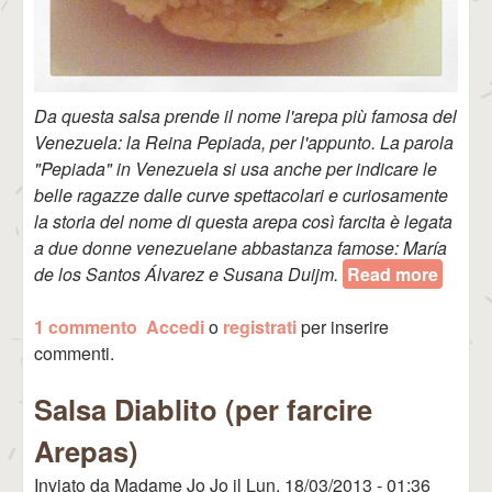
Da questa salsa prende il nome l'arepa più famosa del
Venezuela: la Reina Pepiada, per l'appunto. La parola
"Pepiada" in Venezuela si usa anche per indicare le
belle ragazze dalle curve spettacolari e curiosamente
la storia del nome di questa arepa così farcita è legata
a due donne venezuelane abbastanza famose: María
de los Santos Álvarez e Susana Duijm.
Read more
about
Salsa
1 commento
Accedi
o
registrati
per inserire
Reina
commenti.
Pepia
(per
Salsa Diablito (per farcire
farcire
Arepa
Arepas)
Inviato da
Madame Jo Jo
il
Lun, 18/03/2013 - 01:36