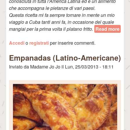
conosciuta in tutta l'America Latina ed è un alimento
che accompagna le pietanze di vari paesi.
Questa ricetta mi fa sempre tornare in mente un mio
viaggio a Cuba tanti anni fa, in occasione del quale
mangiai per la prima volta il platano fritto.
Read more
abou
Plat
Accedi
o
registrati
per inserire commenti.
Fritt
Empanadas (Latino-Americane)
Inviato da
Madame Jo Jo
il
Lun, 25/03/2013 - 18:11