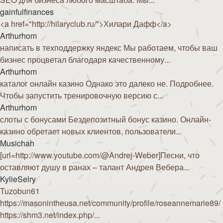
gainfulfinances
<a href="http://hilaryclub.ru/">Хилари Дафф</a>
Arthurhom
написать в техподдержку яндекс Мы работаем, чтобы ваш
бизнес процветал благодаря качественному...
Arthurhom
каталог онлайн казино Однако это далеко не. Подробнее.
Чтобы запустить тренировочную версию с...
Arthurhom
слоты с бонусами Бездепозитный бонус казино. Онлайн-
казино обретает новых клиентов, пользователи...
Musichah
[url=http://www.youtube.com/@Andrej-Weber]Песни, что
оставляют душу в ранах – талант Андрея Вебера...
KylieSelry
Tuzobun61
https://masonintheusa.net/community/profile/roseannemarie89/
https://shm3.net/index.php/...