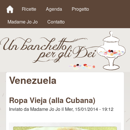
MAIN MENU
Salta al contenuto
Ricette
Agenda
Progetto
principale
Madame Jo Jo
Contatto
Venezuela
Un
Banchetto
Ropa Vieja (alla Cubana)
per gli Dei
Inviato da
Madame Jo Jo
il
Mer, 15/01/2014 - 19:12