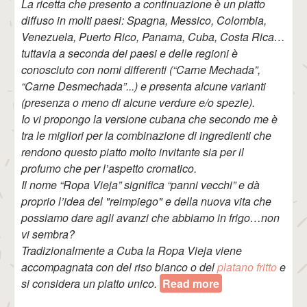
La ricetta che presento a continuazione è un piatto
diffuso in molti paesi: Spagna, Messico, Colombia,
Venezuela, Puerto Rico, Panama, Cuba, Costa Rica…
tuttavia a seconda dei paesi e delle regioni è
conosciuto con nomi differenti (“Carne Mechada”,
“Carne Desmechada”...) e presenta alcune varianti
(presenza o meno di alcune verdure e/o spezie).
Io vi propongo la versione cubana che secondo me è
tra le migliori per la combinazione di ingredienti che
rendono questo piatto molto invitante sia per il
profumo che per l’aspetto cromatico.
Il nome “Ropa Vieja” significa “panni vecchi” e dà
proprio l’idea del "reimpiego" e della nuova vita che
possiamo dare agli avanzi che abbiamo in frigo…non
vi sembra?
Tradizionalmente a Cuba la Ropa Vieja viene
accompagnata con del riso bianco o del
platano fritto
e
si considera un piatto unico.
Read more
about Ropa
Vieja (alla