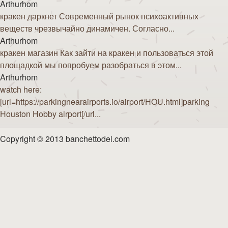
Arthurhom
кракен даркнет Современный рынок психоактивных
веществ чрезвычайно динамичен. Согласно...
Arthurhom
кракен магазин Как зайти на кракен и пользоваться этой
площадкой мы попробуем разобраться в этом...
Arthurhom
watch here:
[url=https://parkingnearairports.io/airport/HOU.html]parking
Houston Hobby airport[/url...
Copyright © 2013 banchettodei.com