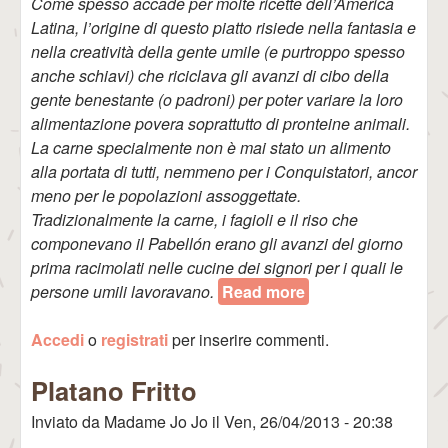
Come spesso accade per molte ricette dell’America
Latina, l’origine di questo piatto risiede nella fantasia e
nella creatività della gente umile (e purtroppo spesso
anche schiavi) che riciclava gli avanzi di cibo della
gente benestante (o padroni) per poter variare la loro
alimentazione povera soprattutto di pronteine animali.
La carne specialmente non è mai stato un alimento
alla portata di tutti, nemmeno per i Conquistatori, ancor
meno per le popolazioni assoggettate.
Tradizionalmente la carne, i fagioli e il riso che
componevano il Pabellón erano gli avanzi del giorno
prima racimolati nelle cucine dei signori per i quali le
persone umili lavoravano.
Read more
about Pabellón
Criollo
Accedi
o
registrati
per inserire commenti.
Platano Fritto
Inviato da
Madame Jo Jo
il
Ven, 26/04/2013 - 20:38