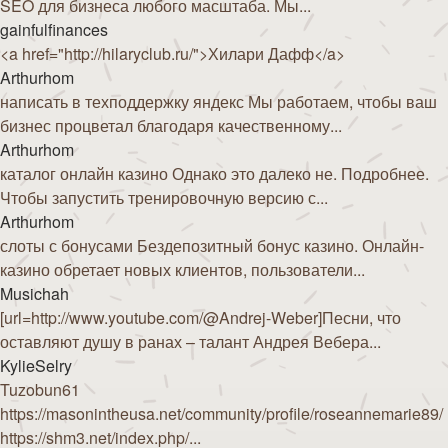
SEO для бизнеса любого масштаба. Мы...
gainfulfinances
<a href="http://hilaryclub.ru/">Хилари Дафф</a>
Arthurhom
написать в техподдержку яндекс Мы работаем, чтобы ваш
бизнес процветал благодаря качественному...
Arthurhom
каталог онлайн казино Однако это далеко не. Подробнее.
Чтобы запустить тренировочную версию с...
Arthurhom
слоты с бонусами Бездепозитный бонус казино. Онлайн-
казино обретает новых клиентов, пользователи...
Musichah
[url=http://www.youtube.com/@Andrej-Weber]Песни, что
оставляют душу в ранах – талант Андрея Вебера...
KylieSelry
Tuzobun61
https://masonintheusa.net/community/profile/roseannemarie89/
https://shm3.net/index.php/...