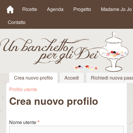
MAIN MENU
Salta al contenuto
Ricette
Agenda
Progetto
Madame Jo Jo
principale
Contatto
Crea nuovo profilo
(scheda attiva)
Accedi
Richiedi nuova pas
Un
Profilo utente
Tu sei qui
Banchetto
Crea nuovo profilo
per gli Dei
Nome utente
*