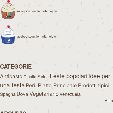
instagram.com/lemadamejojo
facebook.com/lemadamejojo
CATEGORIE
Feste popolari
Idee per
Antipasto
Cipolla
Farina
una festa
Perù
Piatto Principale
Prodotti tipici
Vegetariano
Uova
Spagna
Venezuela
Altro