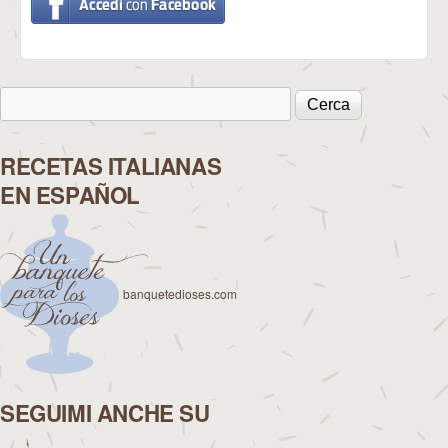
Cerca
Form di ricerca
RECETAS ITALIANAS
EN ESPAÑOL
banquetedioses.com
SEGUIMI ANCHE SU