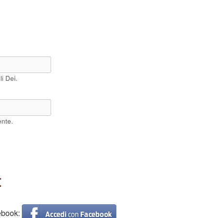
i Dei.
ente.
t
cebook: