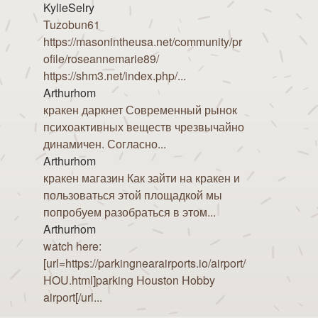
KylieSelry
Tuzobun61
https://masonintheusa.net/community/pr
ofile/roseannemarie89/
https://shm3.net/index.php/...
Arthurhom
кракен даркнет Современный рынок
психоактивных веществ чрезвычайно
динамичен. Согласно...
Arthurhom
кракен магазин Как зайти на кракен и
пользоваться этой площадкой мы
попробуем разобраться в этом...
Arthurhom
watch here:
[url=https://parkingnearairports.io/airport/
HOU.html]parking Houston Hobby
airport[/url...