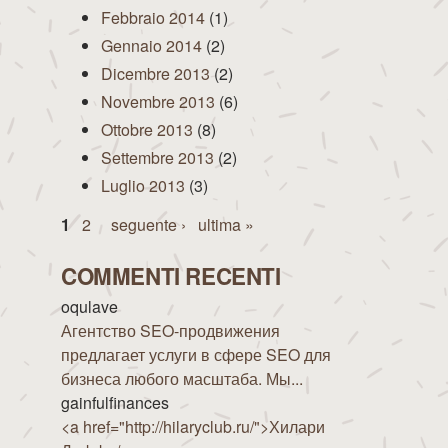
Febbraio 2014
(1)
Gennaio 2014
(2)
Dicembre 2013
(2)
Novembre 2013
(6)
Ottobre 2013
(8)
Settembre 2013
(2)
Luglio 2013
(3)
Pagine
1
2
seguente ›
ultima »
COMMENTI RECENTI
oqulave
Агентство SEO-продвижения
предлагает услуги в сфере SEO для
бизнеса любого масштаба. Мы...
gainfulfinances
<a href="http://hilaryclub.ru/">Хилари