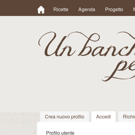
MAIN MENU
Ricette
Agenda
Progetto
Un
Banchetto
Crea nuovo profilo
Accedi
(scheda att
Richi
Profilo utente