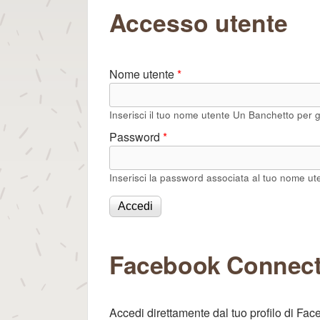
per gli Dei
Tu sei qui
Accesso utente
Nome utente
*
Inserisci il tuo nome utente Un Banchetto per gl
Password
*
Inserisci la password associata al tuo nome ut
Facebook Connec
Accedi direttamente dal tuo profilo di Fa