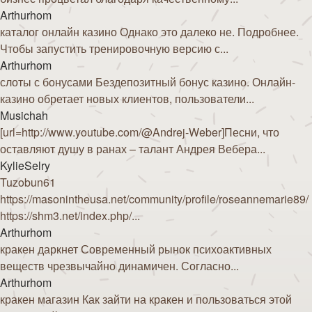
Arthurhom
каталог онлайн казино Однако это далеко не. Подробнее.
Чтобы запустить тренировочную версию с...
Arthurhom
слоты с бонусами Бездепозитный бонус казино. Онлайн-
казино обретает новых клиентов, пользователи...
Musichah
[url=http://www.youtube.com/@Andrej-Weber]Песни, что
оставляют душу в ранах – талант Андрея Вебера...
KylieSelry
Tuzobun61
https://masonintheusa.net/community/profile/roseannemarie89/
https://shm3.net/index.php/...
Arthurhom
кракен даркнет Современный рынок психоактивных
веществ чрезвычайно динамичен. Согласно...
Arthurhom
кракен магазин Как зайти на кракен и пользоваться этой