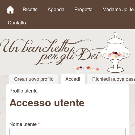
MAIN MENU
Salta al contenuto
Ricette
Agenda
Progetto
Madame Jo Jo
principale
Contatto
Crea nuovo profilo
Accedi
(scheda attiva)
Richiedi nuova pas
Un
Profilo utente
Tu sei qui
Banchetto
Accesso utente
per gli Dei
Nome utente
*