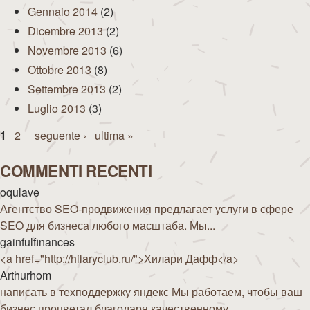
Gennaio 2014
(2)
Dicembre 2013
(2)
Novembre 2013
(6)
Ottobre 2013
(8)
Settembre 2013
(2)
Luglio 2013
(3)
Pagine
1
2
seguente ›
ultima »
COMMENTI RECENTI
oqulave
Агентство SEO-продвижения предлагает услуги в сфере
SEO для бизнеса любого масштаба. Мы...
gainfulfinances
<a href="http://hilaryclub.ru/">Хилари Дафф</a>
Arthurhom
написать в техподдержку яндекс Мы работаем, чтобы ваш
бизнес процветал благодаря качественному...