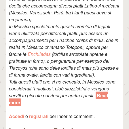
ricetta che accompagna diversi piatti Latino-Americani
(Messico, Venezuela, Perù, tra i tanti paesi dove si
preparano).
In Messico specialmente questa cremina di fagioli
viene utilizzata per differenti piatti: può essere un
accompagnamento per i nachos (chips di mais, che in
realtà in Messico chiamano Totopos), oppure per
farcire le
Enchiladas
(tortillas arrotolate ripiene e
gratinate in forno), o per guarnire per esempio dei
Tlacoyos (che sono delle tortillas di mais più spesse e
di forma ovale, farcite con vari ingredienti).
Tutti questi piatti che vi ho elencato, in Messico sono
considerati “antojitos”, cioè stuzzichini e vengono
serviti in piccole porzioni per aprire i pasti.
Read
more
about Frijoles Refritos (Crema di Fagioli)
Accedi
o
registrati
per inserire commenti.