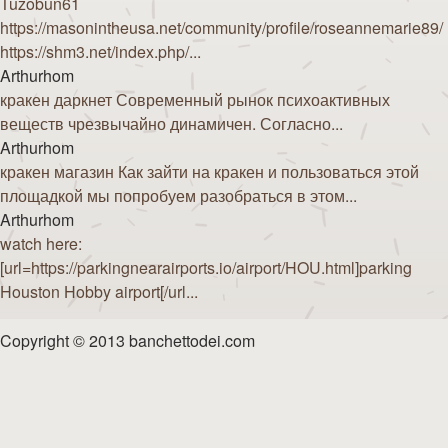
Tuzobun61
https://masonintheusa.net/community/profile/roseannemarie89/
https://shm3.net/index.php/...
Arthurhom
кракен даркнет Современный рынок психоактивных
веществ чрезвычайно динамичен. Согласно...
Arthurhom
кракен магазин Как зайти на кракен и пользоваться этой
площадкой мы попробуем разобраться в этом...
Arthurhom
watch here:
[url=https://parkingnearairports.io/airport/HOU.html]parking
Houston Hobby airport[/url...
Copyright © 2013 banchettodei.com