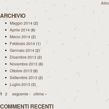
Altro
ARCHIVIO
Maggio 2014
(2)
Aprile 2014
(8)
Marzo 2014
(2)
Febbraio 2014
(1)
Gennaio 2014
(2)
Dicembre 2013
(2)
Novembre 2013
(6)
Ottobre 2013
(8)
Settembre 2013
(2)
Luglio 2013
(3)
Pagine
1
2
seguente ›
ultima »
COMMENTI RECENTI