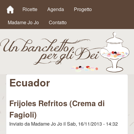
MAIN MENU
Salta al contenuto
Ricette
Agenda
Progetto
principale
Madame Jo Jo
Contatto
Ecuador
Un
Banchetto
Frijoles Refritos (Crema di
per gli Dei
Fagioli)
Inviato da
Madame Jo Jo
il
Sab, 16/11/2013 - 14:32