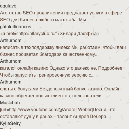
oqulave
Агентство SEO-продвижения предлагает услуги в сфере
SEO для бизнеса любого масштаба. Мы...
gainfulfinances
<a href="http://hilaryclub.ru/">Хилари Дафф</a>
Arthurhom
написать в техподдержку яндекс Мы работаем, чтобы ваш
бизнес процветал благодаря качественному...
Arthurhom
каталог онлайн казино Однако это далеко не. Подробнее.
Чтобы запустить тренировочную версию с...
Arthurhom
слоты с бонусами Бездепозитный бонус казино. Онлайн-
казино обретает новых клиентов, пользователи...
Musichah
[url=http://www.youtube.com/@Andrej-Weber]Песни, что
оставляют душу в ранах – талант Андрея Вебера...
KylieSelry