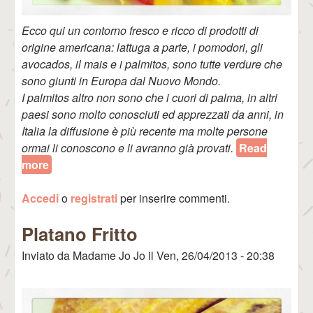
Ecco qui un contorno fresco e ricco di prodotti di
origine americana: lattuga a parte, i pomodori, gli
avocados, il mais e i palmitos, sono tutte verdure che
sono giunti in Europa dal Nuovo Mondo.
I palmitos altro non sono che i cuori di palma, in altri
paesi sono molto conosciuti ed apprezzati da anni, in
Italia la diffusione è più recente ma molte persone
ormai li conoscono e li avranno già provati.
Read
more
about Insalata con Palmitos
Accedi
o
registrati
per inserire commenti.
Platano Fritto
Inviato da
Madame Jo Jo
il
Ven, 26/04/2013 - 20:38