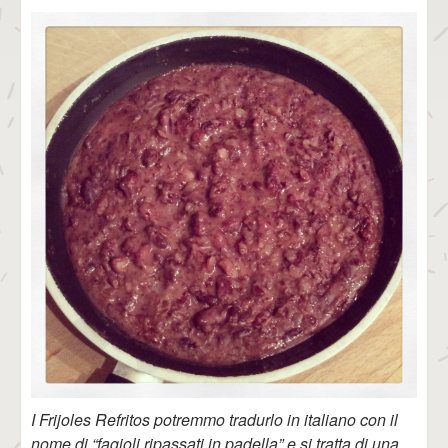
I Frijoles Refritos potremmo tradurlo in italiano con il
nome di “fagioli ripassati in padella” e si tratta di una