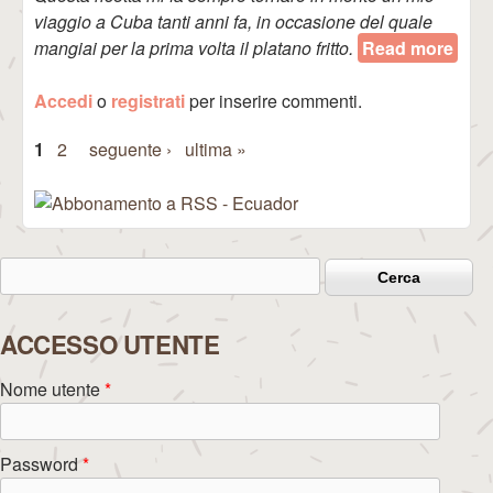
viaggio a Cuba tanti anni fa, in occasione del quale
mangiai per la prima volta il platano fritto.
Read more
abou
Plat
Accedi
o
registrati
per inserire commenti.
Fritt
1
2
seguente ›
ultima »
Pagine
Cerca
Form di ricerca
ACCESSO UTENTE
Nome utente
*
Password
*