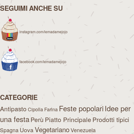
SEGUIMI ANCHE SU
instagram.com/lemadamejojo
facebook.com/lemadamejojo
CATEGORIE
Feste popolari
Idee per
Antipasto
Cipolla
Farina
una festa
Perù
Piatto Principale
Prodotti tipici
Vegetariano
Uova
Spagna
Venezuela