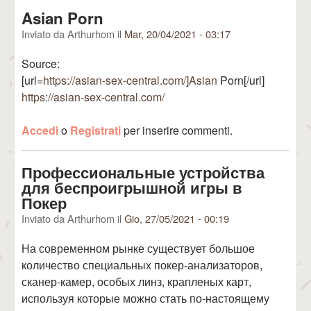
Asian Porn
Inviato da
Arthurhom
il
Mar, 20/04/2021 - 03:17
Source:
[url=
https://asian-sex-central.com/]Asian
Porn[/url]
https://asian-sex-central.com/
Accedi
o
Registrati
per inserire commenti.
Профессиональные устройства
для беспроигрышной игры в
Покер
Inviato da
Arthurhom
il
Gio, 27/05/2021 - 00:19
На современном рынке существует большое
количество специальных покер-анализаторов,
сканер-камер, особых линз, крапленых карт,
используя которые можно стать по-настоящему