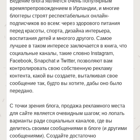
Ведение блога является очень популярным
времяпрепровождением в Ирландии, и многие
блоггеры строят респектабельных онлайн-
подписчиков во всем: через здорового питания
перед красоты, спорта, дизайна интерьера,
воспитания детей и многого другого. Самое
лучшее в таком интересе заключается в книга, что
социальные каналы, такие словно Instagram,
Facebook, Snapchat и Twitter, позволяют вам
контролировать свою собственную рекламу
контента, какой вы создаете, выталкивая свое
сообщение так, будто вы хотите, дабы оно было
передано.
С точки зрения блога, продажа рекламного места
для сайте является очевидным шагом; но лопать
варианты ради социальных каналов, где вы
делитесь своими сообщениями в блоге (и другими
сообщениями). Создайте достаточно