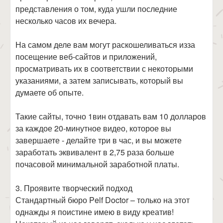
представления о том, куда ушли последние
несколько часов их вечера.
На самом деле вам могут раскошеливаться изза
посещение веб-сайтов и приложений,
просматривать их в соответствии с некоторыми
указаниями, а затем записывать, который вы
думаете об опыте.
Такие сайты, точно 1вин отдавать вам 10 долларов
за каждое 20-минутное видео, которое вы
завершаете - делайте три в час, и вы можете
заработать эквивалент в 2,75 раза больше
почасовой минимальной заработной платы.
3. Проявите творческий подход
Стандартный бюро Pelf Doctor – только на этот
однажды я поистине имею в виду креатив!