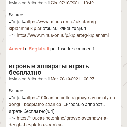
Inviato da
Arthurhom
il
Gio, 07/10/2021 - 13:42
Source:
="» [url=
https://www.minus-on.ru/p/kiplarorg-
kiplar.html]kiplar
отзывы клиентов[/url]
="»
https://www.minus-on.ru/p/kiplarorg-kiplar.html
Accedi
o
Registrati
per inserire commenti.
игровые аппараты играть
бесплатно
Inviato da
Arthurhom
il
Mar, 26/10/2021 - 06:27
Source:
="» [url=
https://100casino.online/igrovye-avtomaty-na-
dengi-i-besplatno-stranica-...
игровые аппараты
играть бесплатно[/url]
="»
https://100casino.online/igrovye-avtomaty-na-
dengi-i-besplatno-stranica-...