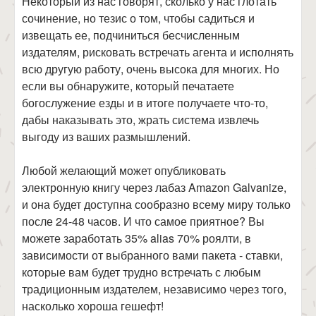
Некоторый из нас говорят, сколько у нас глотать
сочинение, но тезис о том, чтобы садиться и
извещать ее, подчиниться бесчисленным
издателям, рисковать встречать агента и исполнять
всю другую работу, очень высока для многих. Но
если вы обнаружите, который печатаете
богослужение езды и в итоге получаете что-то,
дабы наказывать это, жрать система извлечь
выгоду из ваших размышлений.
Любой желающий может опубликовать
электронную книгу через лабаз Amazon Galvanize,
и она будет доступна сообразно всему миру только
после 24-48 часов. И что самое приятное? Вы
можете заработать 35% alias 70% роялти, в
зависимости от выбранного вами пакета - ставки,
которые вам будет трудно встречать с любым
традиционным издателем, независимо через того,
насколько хороша гешефт!