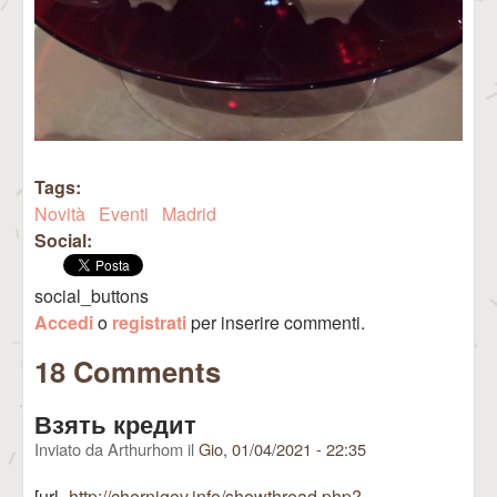
Tags:
Novità
Eventi
Madrid
Social:
social_buttons
Accedi
o
registrati
per inserire commenti.
18 Comments
Взять кредит
Inviato da
Arthurhom
il
Gio, 01/04/2021 - 22:35
[url=
http://chernigov.info/showthread.php?