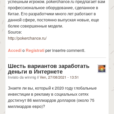
успешным игроком. pokerchance.ru предлагает вам
профессиональное оборудование, сделанное в
Китае. Его разработчики много лет работают в
данной сфере, постоянно выпуская новые, еще
более совершенные модели.
Source:
http://pokerchance.ru/
Accedi
o
Registrati
per inserire commenti.
Шесть вариантов заработать
деньги в Интернете
Inviato da
winmig
il
Ven, 27/08/2021 - 13:51
Знаете ли вы, который к 2020 году глобальные
инвестиции в рекламу в социальных сетях
достигнут 86 миллиардов долларов (около 75
миллиардов евро)?