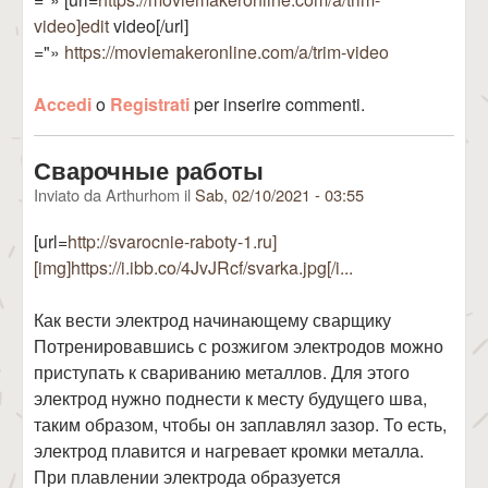
video]edit
video[/url]
="»
https://moviemakeronline.com/a/trim-video
Accedi
o
Registrati
per inserire commenti.
Сварочные работы
Inviato da
Arthurhom
il
Sab, 02/10/2021 - 03:55
[url=
http://svarocnie-raboty-1.ru]
[img]https://i.ibb.co/4JvJRcf/svarka.jpg[/i...
Как вести электрод начинающему сварщику
Потренировавшись с розжигом электродов можно
приступать к свариванию металлов. Для этого
электрод нужно поднести к месту будущего шва,
таким образом, чтобы он заплавлял зазор. То есть,
электрод плавится и нагревает кромки металла.
При плавлении электрода образуется