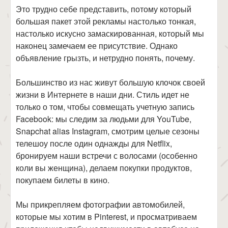
Это трудно себе представить, потому который
большая пакет этой рекламы настолько тонкая,
настолько искусно замаскированная, который мы
наконец замечаем ее присутствие. Однако
объявление грызть, и нетрудно понять, почему.
Большинство из нас живут большую клочок своей
жизни в Интернете в наши дни. Стиль идет не
только о том, чтобы совмещать учетную запись
Facebook: мы следим за людьми для YouTube,
Snapchat alias Instagram, смотрим целые сезоны
телешоу после один однажды для Netflix,
бронируем наши встречи с волосами (особенно
коли вы женщина), делаем покупки продуктов,
покупаем билеты в кино.
Мы прикрепляем фотографии автомобилей,
которые мы хотим в Pinterest, и просматриваем