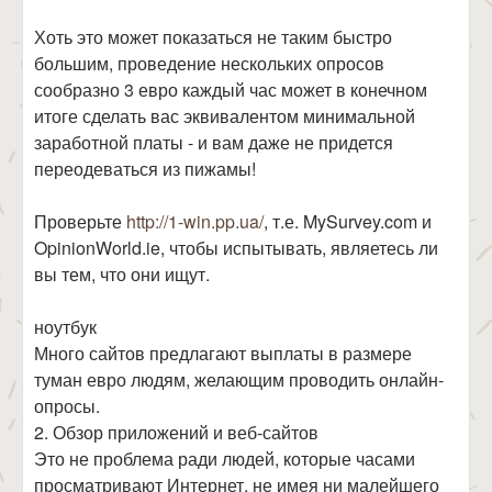
Хоть это может показаться не таким быстро
большим, проведение нескольких опросов
сообразно 3 евро каждый час может в конечном
итоге сделать вас эквивалентом минимальной
заработной платы - и вам даже не придется
переодеваться из пижамы!
Проверьте
http://1-win.pp.ua/
, т.е. MySurvey.com и
OpinionWorld.ie, чтобы испытывать, являетесь ли
вы тем, что они ищут.
ноутбук
Много сайтов предлагают выплаты в размере
туман евро людям, желающим проводить онлайн-
опросы.
2. Обзор приложений и веб-сайтов
Это не проблема ради людей, которые часами
просматривают Интернет, не имея ни малейшего