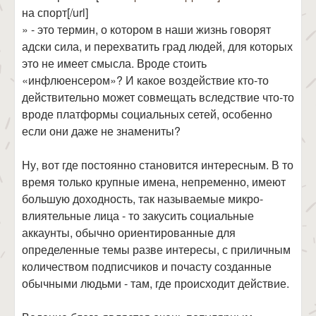
на спорт[/url]
» - это термин, о котором в наши жизнь говорят
адски сила, и перехватить град людей, для которых
это не имеет смысла. Вроде стоить
«инфлюенсером»? И какое воздействие кто-то
действительно может совмещать вследствие что-то
вроде платформы социальных сетей, особенно
если они даже не знамениты?
Ну, вот где постоянно становится интересным. В то
время только крупные имена, непременно, имеют
большую доходность, так называемые микро-
влиятельные лица - то закусить социальные
аккаунты, обычно ориентированные для
определенные темы разве интересы, с приличным
количеством подписчиков и почасту созданные
обычными людьми - там, где происходит действие.