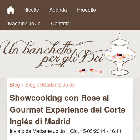
MAIN MENU
Salta al contenuto
Ricette
Agenda
Progetto
principale
Madame Jo Jo
Contatto
Un
Blog
»
Blog di Madame Jo Jo
Tu sei qui
Showcooking con Rose al
Banchetto
Gourmet Experience del Corte
per gli Dei
Inglés di Madrid
Inviato da
Madame Jo Jo
il
Gio, 15/05/2014 - 16:11