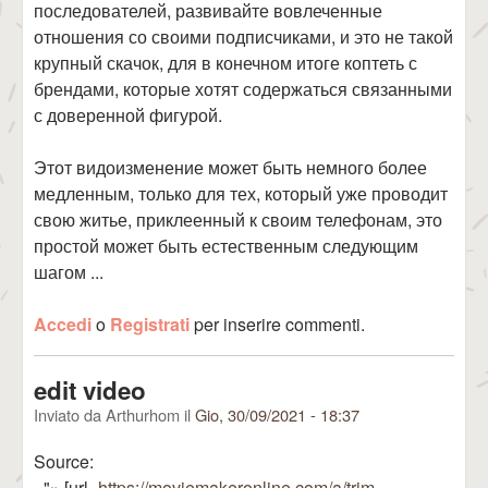
последователей, развивайте вовлеченные
отношения со своими подписчиками, и это не такой
крупный скачок, для в конечном итоге коптеть с
брендами, которые хотят содержаться связанными
с доверенной фигурой.
Этот видоизменение может быть немного более
медленным, только для тех, который уже проводит
свою житье, приклеенный к своим телефонам, это
простой может быть естественным следующим
шагом ...
Accedi
o
Registrati
per inserire commenti.
edit video
Inviato da
Arthurhom
il
Gio, 30/09/2021 - 18:37
Source:
="» [url=
https://moviemakeronline.com/a/trim-