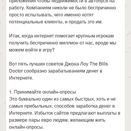
приложения чтобы недвижимости в автобусе на
работу. Компаниям николи не было беспричинно
просто испытывать, чего именно хотят
потенциальные клиенты, и продать это им.
Итак, когда интернет помогает крупным игрокам
получить беспричинно миллион от нас, вроде мы
можем войти в игру?
Вот пять лучших советов Джона Лоу The Bills
Doctor сообразно зарабатываниям денег в
Интернете.
1. Принимайте онлайн-опросы
Это буквально один из самых быстрых, хоть и не
самых прибыльных, способов заработка денег в
Интернете. Избыток сайтов предлагают выплаты в
размере пары евро людям, желающим жить
онлайн-опросы.