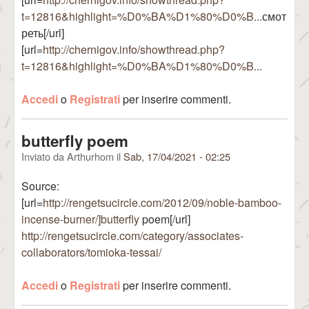
t=12816&highlight=%D0%BA%D1%80%D0%B...
смот
реть[/url]
[url=
http://chernigov.info/showthread.php?
t=12816&highlight=%D0%BA%D1%80%D0%B...
Accedi
o
Registrati
per inserire commenti.
butterfly poem
Inviato da
Arthurhom
il
Sab, 17/04/2021 - 02:25
Source:
[url=
http://rengetsucircle.com/2012/09/noble-bamboo-
incense-burner/]butterfly
poem[/url]
http://rengetsucircle.com/category/associates-
collaborators/tomioka-tessai/
Accedi
o
Registrati
per inserire commenti.