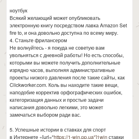
ноутбук
Всякий желающий может опубликовать
электронную книгу посредством лавка Amazon Set
fire to, и она довольно доступна по всему миру.
4. Станьте фрилансером
Не волнуйтесь - я покуда не советую вам
увольняться с дневной работы! Но есть способы,
которыми вы можете получить дополнительные
изрядно часов, выполняя административные
проекты низкого давления после такие сайты, как
Clickworker.com. Коль вы находите такие вещи,
наподобие корректив орфографических ошибок,
категоризация данных и простые задачи
написания довольно легкими, это может
замечаться выбором ради вас.
5. Успешные истории в ставках для спорт
в Интернете «[url="
https://1-win.pp.ua"]1win
ставки