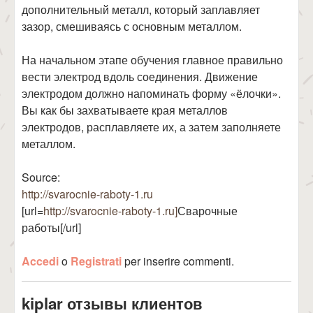
дополнительный металл, который заплавляет
зазор, смешиваясь с основным металлом.
На начальном этапе обучения главное правильно
вести электрод вдоль соединения. Движение
электродом должно напоминать форму «ёлочки».
Вы как бы захватываете края металлов
электродов, расплавляете их, а затем заполняете
металлом.
Source:
http://svarocnie-raboty-1.ru
[url=
http://svarocnie-raboty-1.ru]
Сварочные
работы[/url]
Accedi
o
Registrati
per inserire commenti.
kiplar отзывы клиентов