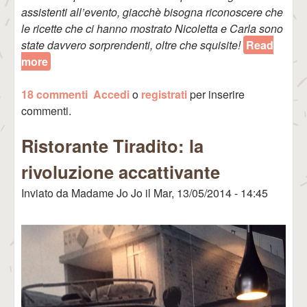
assistenti all’evento, giacchè bisogna riconoscere che
le ricette che ci hanno mostrato Nicoletta e Carla sono
state davvero sorprendenti, oltre che squisite!
Read
more
about Showcooking con Rose al Gourmet
Experience del Corte Inglés di Madrid
18 commenti
Accedi
o
registrati
per inserire
commenti.
Ristorante Tiradito: la
rivoluzione accattivante
Inviato da
Madame Jo Jo
il
Mar, 13/05/2014 - 14:45