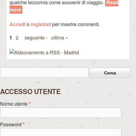
qualche leccornia come souvenir di viaggio.
Read
more
about Mercado Maravillas (Madrid)
Accedi
o
registrati
per inserire commenti.
1
2
seguente ›
ultima »
Pagine
Cerca
Form di ricerca
ACCESSO UTENTE
Nome utente
*
Password
*