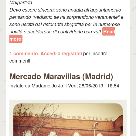
Malpartida.
Devo essere sincera: sono andata all'appuntamento
pensando "vediamo se mi sorprendono veramente" e
sono uscita dal ristorante sbigottita per le numerose
novità e desiderosa di contividerle con voi!
Read
more
about Ristorante Tiradito: la rivoluzione
accattivante
1 commento
Accedi
o
registrati
per inserire
commenti.
Mercado Maravillas (Madrid)
Inviato da
Madame Jo Jo
il
Ven, 28/06/2013 - 18:54