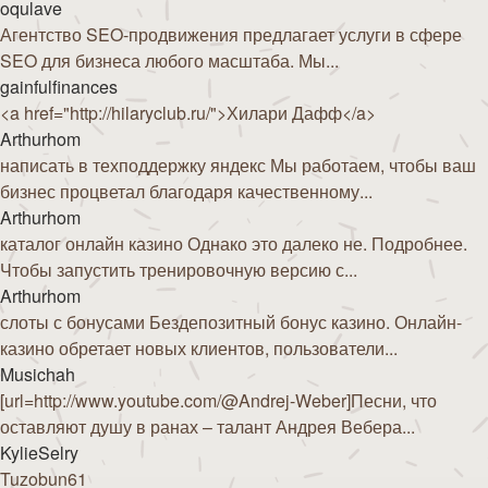
oqulave
Агентство SEO-продвижения предлагает услуги в сфере
SEO для бизнеса любого масштаба. Мы...
gainfulfinances
<a href="http://hilaryclub.ru/">Хилари Дафф</a>
Arthurhom
написать в техподдержку яндекс Мы работаем, чтобы ваш
бизнес процветал благодаря качественному...
Arthurhom
каталог онлайн казино Однако это далеко не. Подробнее.
Чтобы запустить тренировочную версию с...
Arthurhom
слоты с бонусами Бездепозитный бонус казино. Онлайн-
казино обретает новых клиентов, пользователи...
Musichah
[url=http://www.youtube.com/@Andrej-Weber]Песни, что
оставляют душу в ранах – талант Андрея Вебера...
KylieSelry
Tuzobun61