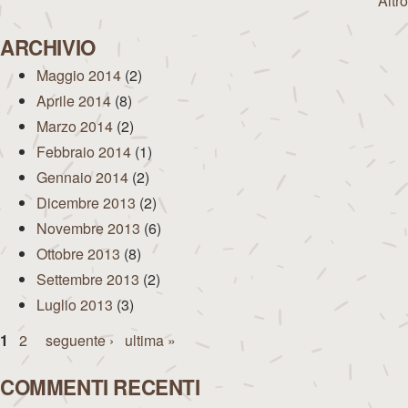
Altro
ARCHIVIO
Maggio 2014
(2)
Aprile 2014
(8)
Marzo 2014
(2)
Febbraio 2014
(1)
Gennaio 2014
(2)
Dicembre 2013
(2)
Novembre 2013
(6)
Ottobre 2013
(8)
Settembre 2013
(2)
Luglio 2013
(3)
Pagine
1
2
seguente ›
ultima »
COMMENTI RECENTI