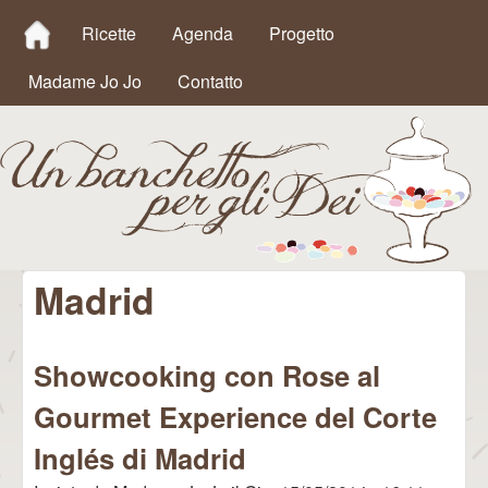
MAIN MENU
Salta al contenuto
Ricette
Agenda
Progetto
principale
Madame Jo Jo
Contatto
Madrid
Un
Banchetto
Showcooking con Rose al
per gli Dei
Gourmet Experience del Corte
Inglés di Madrid