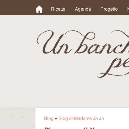
MAIN MENU
Ricette
Agenda
Progetto
Un
Banchetto
Blog
»
Blog di Madame Jo Jo
Tu sei qui