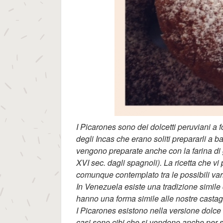
I Picarones sono dei dolcetti peruviani a f
degli Incas che erano soliti prepararli a b
vengono preparate anche con la farina di g
XVI sec. dagli spagnoli). La ricetta che v
comunque contemplato tra le possibili var
In Venezuela esiste una tradizione simile
hanno una forma simile alle nostre castag
I Picarones esistono nella versione dolce 
casi sono cibi che si vendono anche per s