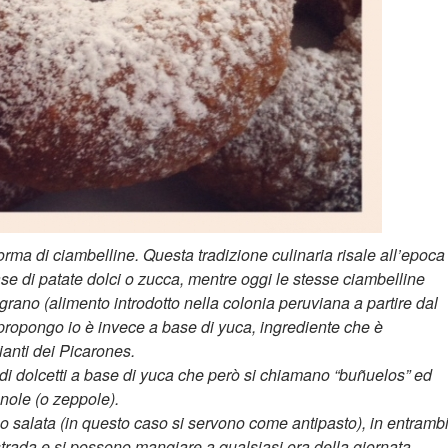
orma di ciambelline. Questa tradizione culinaria risale all’epoca
ase di patate dolci o zucca, mentre oggi le stesse ciambelline
rano (alimento introdotto nella colonia peruviana a partire dal
i propongo io è invece a base di yuca, ingrediente che è
ianti dei Picarones.
 di dolcetti a base di yuca che però si chiamano “buñuelos” ed
nole (o zeppole).
o salata (in questo caso si servono come antipasto), in entrambi
trada e si possono mangiare a qualsiasi ora della giornata.