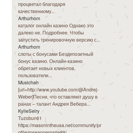
процветал благодаря
качественному...
Arthurhom
каталог онлайн казино Однако это
далеко не. Подробнее. Чтобы
запустить тренировочную версию с...
Arthurhom
слоты с бонусами Бездепозитный
бонус казино. Онлайн-казино
обретает новых клиентов,
пользователи...
Musichah
[url=http://www.youtube.com/@Andrej-
Weber]Песни, что оставляют душу в
ранах – талант Андрея Вебера...
KylieSelry
Tuzobun61
https://masonintheusa.net/community/pr
ofile/roseannemarie89/