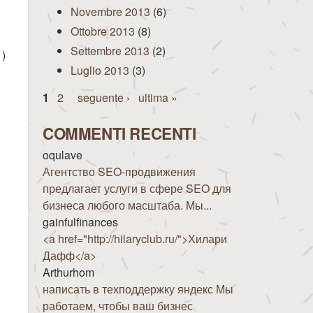
Novembre 2013
(6)
Ottobre 2013
(8)
Settembre 2013
(2)
1)
Luglio 2013
(3)
Pagine
1
2
seguente ›
ultima »
COMMENTI RECENTI
oqulave
Агентство SEO-продвижения
предлагает услуги в сфере SEO для
бизнеса любого масштаба. Мы...
gainfulfinances
<a href="http://hilaryclub.ru/">Хилари
Дафф</a>
Arthurhom
написать в техподдержку яндекс Мы
работаем, чтобы ваш бизнес