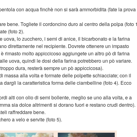
pentola con acqua finchè non si sarà ammorbidita (fate la prova
re bene. Togliete il cordoncino duro al centro della polpa (foto 
te (foto 2).
e uova, lo zucchero, i semi di anice, il bicarbonato e la farina
mano direttamente nel recipiente. Dovrete ottenere un impasto
 rimasto molto appiccicoso aggiungete un altro pò di farina
le uova, quindi le dosi della farina potrebbero un pò variare.
roppo dura, resterà sempre un pò appiccicosa).
i massa alla volta e formate delle polpette schiacciate; con il
a dargli la caratteristica forma delle ciambelline (foto 4). Ecco
di alti con olio di semi bollente, meglio se uno alla volta, e a
mma sia dolce altrimenti si dorano fuori e restano crudi dentro).
teli raffreddare bene.
ro a velo e servite (foto 5).