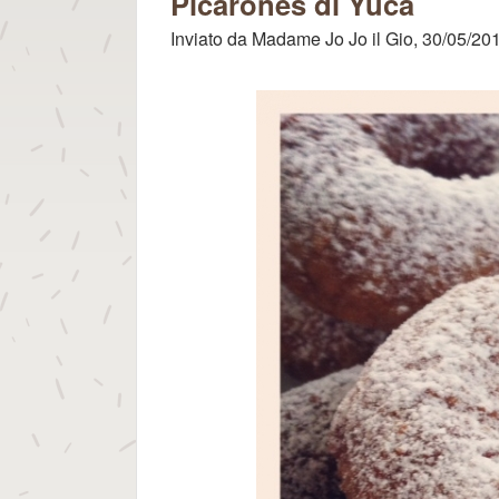
per gli Dei
Picarones di Yuca
Inviato da
Madame Jo Jo
il
Gio, 30/05/201