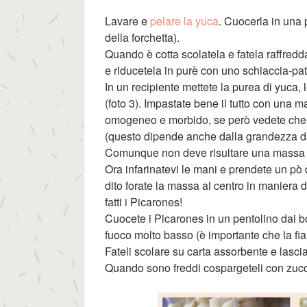
Lavare e
pelare la yuca
. Cuocerla in una 
della forchetta).
Quando è cotta scolatela e fatela raffredda
e riducetela in purè con uno schiaccia-pata
In un recipiente mettete la purea di yuca, l
(foto 3). Impastate bene il tutto con una 
omogeneo e morbido, se però vedete che è
(questo dipende anche dalla grandezza dal
Comunque non deve risultare una massa t
Ora infarinatevi le mani e prendete un pò d
dito forate la massa al centro in maniera d
fatti i Picarones!
Cuocete i Picarones in un pentolino dai bor
fuoco molto basso (è importante che la fia
Fateli scolare su carta assorbente e lascia
Quando sono freddi cospargeteli con zucche