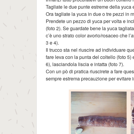
Tagliate le due punte estreme della yuca e
Ora tagliate la yuca in due o tre pezzi in 
Prendete un pezzo di yuca per volta e inci
(foto 2). Se guardate bene la yuca tagliat
c’è uno strato color avorio/rosaceo che l’a
3 e 4).
Il trucco sta nel riuscire ad individuare qu
fare leva con la punta del coltello (foto 5)
6), lasciandola liscia e intatta (foto 7).
Con un pò di pratica riuscirete a fare q
sempre estrema precauzione per evitare i