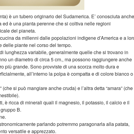
nta) è un tubero originario del Sudamerica. E’ conosciuta anch
 ed è una pianta perenne che si coltiva nelle regioni
icale del pianeta.
 cucina da millenni dalle popolazioni indigene d’America e a lor
 delle piante nel corso del tempo.
 di lunghezza variabile, generalmente quelle che si trovano in
nno un diametro di circa 5 cm., ma possono raggiungere anche
ro più grande. Sono provviste di una scorza molto dura e
icialmente, all’interno la polpa è compatta e di colore bianco o
e” (che si può mangiare anche cruda) e l’altra detta “amara” (che
estibile).
 è ricca di minerali quali il magnesio, il potassio, il calcio e il
l gruppo B.
ne.
gastronomicamente parlando potremmo paragonarla alla patata,
to versatile e apprezzato.