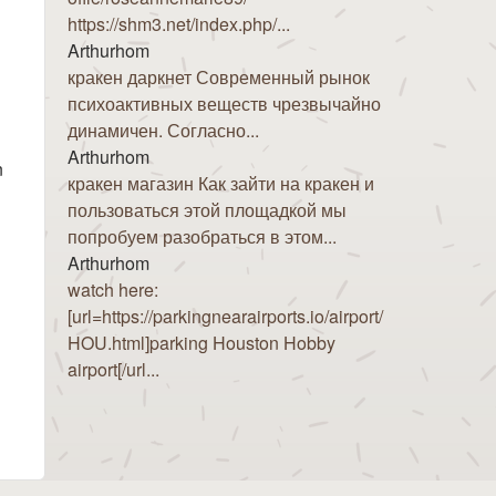
https://shm3.net/index.php/...
Arthurhom
кракен даркнет Современный рынок
психоактивных веществ чрезвычайно
динамичен. Согласно...
Arthurhom
n
кракен магазин Как зайти на кракен и
пользоваться этой площадкой мы
попробуем разобраться в этом...
Arthurhom
watch here:
[url=https://parkingnearairports.io/airport/
HOU.html]parking Houston Hobby
airport[/url...