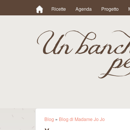
MAIN MENU
Ricette
Agenda
Progetto
Un
Banchetto
Blog
»
Blog di Madame Jo Jo
Tu sei qui