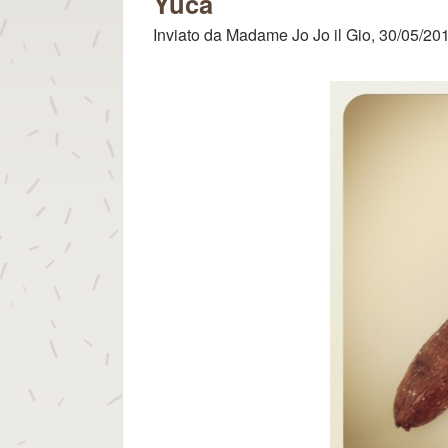
per gli Dei
Yuca
Inviato da
Madame Jo Jo
il
Gio, 30/05/201