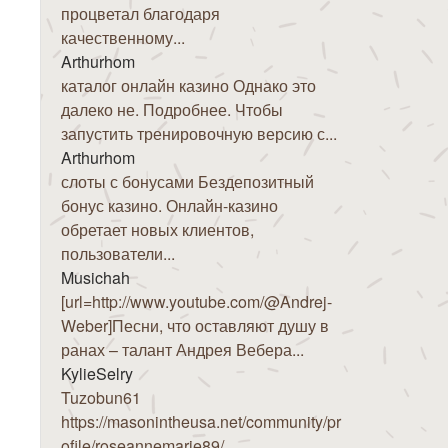
процветал благодаря
качественному...
Arthurhom
каталог онлайн казино Однако это
далеко не. Подробнее. Чтобы
запустить тренировочную версию с...
Arthurhom
слоты с бонусами Бездепозитный
бонус казино. Онлайн-казино
обретает новых клиентов,
пользователи...
Musichah
[url=http://www.youtube.com/@Andrej-
Weber]Песни, что оставляют душу в
ранах – талант Андрея Вебера...
KylieSelry
Tuzobun61
https://masonintheusa.net/community/pr
ofile/roseannemarie89/