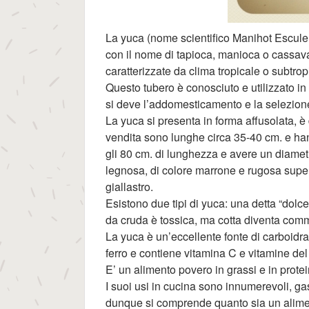
La yuca (nome scientifico Manihot Escule
con il nome di tapioca, manioca o cassava
caratterizzate da clima tropicale o subtrop
Questo tubero è conosciuto e utilizzato in
si deve l’addomesticamento e la selezione
La yuca si presenta in forma affusolata, è
vendita sono lunghe circa 35-40 cm. e ha
gli 80 cm. di lunghezza e avere un diamet
legnosa, di colore marrone e rugosa superf
giallastro.
Esistono due tipi di yuca: una detta “dolc
da cruda è tossica, ma cotta diventa comm
La yuca è un’eccellente fonte di carboidrati,
ferro e contiene vitamina C e vitamine de
E’ un alimento povero in grassi e in protei
I suoi usi in cucina sono innumerevoli, 
dunque si comprende quanto sia un alimen