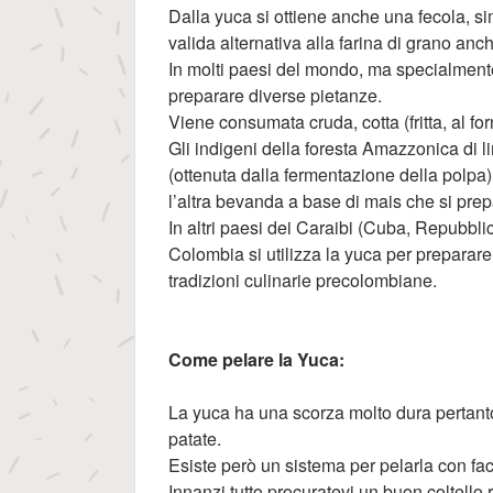
Dalla yuca si ottiene anche una fecola, si
valida alternativa alla farina di grano anch
In molti paesi del mondo, ma specialmente
preparare diverse pietanze.
Viene consumata cruda, cotta (fritta, al for
Gli indigeni della foresta Amazzonica di 
(ottenuta dalla fermentazione della polp
l’altra bevanda a base di mais che si pre
In altri paesi dei Caraibi (Cuba, Repubb
Colombia si utilizza la yuca per preparar
tradizioni culinarie precolombiane.
Come pelare la Yuca:
La yuca ha una scorza molto dura pertanto 
patate.
Esiste però un sistema per pelarla con facil
Innanzi tutto procuratevi un buon coltello r