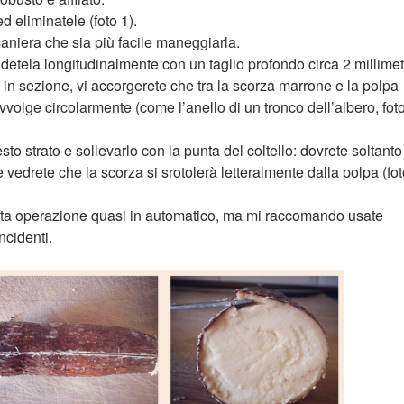
d eliminatele (foto 1).
maniera che sia più facile maneggiarla.
detela longitudinalmente con un taglio profondo circa 2 millimet
a in sezione, vi accorgerete che tra la scorza marrone e la polpa
vvolge circolarmente (come l’anello di un tronco dell’albero, fot
esto strato e sollevarlo con la punta del coltello: dovrete soltanto
 e vedrete che la scorza si srotolerà letteralmente dalla polpa (fo
uesta operazione quasi in automatico, ma mi raccomando usate
ncidenti.