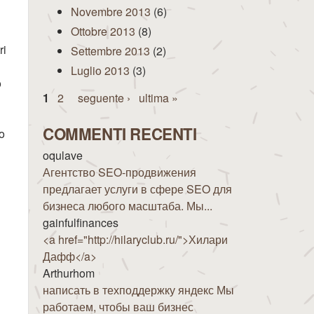
Novembre 2013
(6)
Ottobre 2013
(8)
ri
Settembre 2013
(2)
Luglio 2013
(3)
o
Pagine
1
2
seguente ›
ultima »
COMMENTI RECENTI
to
oqulave
Агентство SEO-продвижения
предлагает услуги в сфере SEO для
бизнеса любого масштаба. Мы...
gainfulfinances
<a href="http://hilaryclub.ru/">Хилари
Дафф</a>
Arthurhom
написать в техподдержку яндекс Мы
работаем, чтобы ваш бизнес