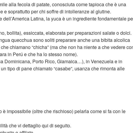
mile alla fecola di patate, conosciuta come tapioca che è una
e e soprattutto per chi soffre di intolleranze al glutine.
 dell’America Latina, la yuca è un ingrediente fondamentale pe
no, bollita), essiccata, elaborata per preparazioni salate o dolci.
lingua quecchua sono soliti preparare anche una bibita alcolica
a) che chiamano “chicha” (ma che non ha niente a che vedere co
para in Perú e che ha lo stesso nome).
lica Dominicana, Porto Rico, Giamaica…), in Venezuela e in
e un tipo di pane chiamato “casabe”, usanza che rimonta alle
è impossibile (oltre che rischioso) pelarla come si fa con le
ità che vi dettaglio qui di seguito.
obusto e affilato.