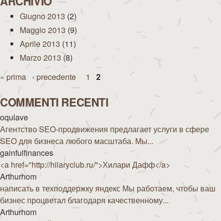
ARCHIVIO
Giugno 2013
(2)
Maggio 2013
(9)
Aprile 2013
(11)
Marzo 2013
(8)
Pagine
« prima
‹ precedente
1
2
COMMENTI RECENTI
oqulave
Агентство SEO-продвижения предлагает услуги в сфере
SEO для бизнеса любого масштаба. Мы...
gainfulfinances
<a href="http://hilaryclub.ru/">Хилари Дафф</a>
Arthurhom
написать в техподдержку яндекс Мы работаем, чтобы ваш
бизнес процветал благодаря качественному...
Arthurhom