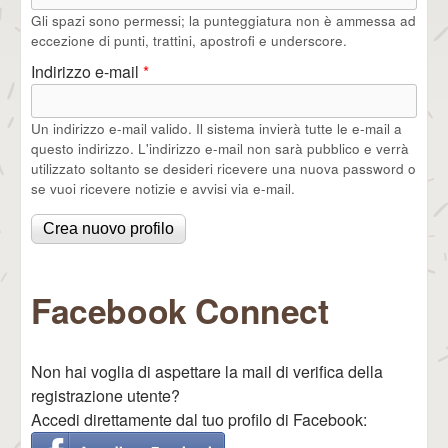
Gli spazi sono permessi; la punteggiatura non è ammessa ad
eccezione di punti, trattini, apostrofi e underscore.
Indirizzo e-mail
*
Un indirizzo e-mail valido. Il sistema invierà tutte le e-mail a
questo indirizzo. L'indirizzo e-mail non sarà pubblico e verrà
utilizzato soltanto se desideri ricevere una nuova password o
se vuoi ricevere notizie e avvisi via e-mail.
Facebook Connect
Non hai voglia di aspettare la mail di verifica della
registrazione utente?
Accedi direttamente dal tuo profilo di Facebook: