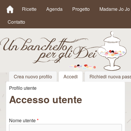
MAIN MENU
Salta al contenuto
Ricette
Agenda
Progetto
Madame Jo Jo
principale
Contatto
Crea nuovo profilo
Accedi
(scheda attiva)
Richiedi nuova pas
Un
Profilo utente
Tu sei qui
Banchetto
Accesso utente
per gli Dei
Nome utente
*