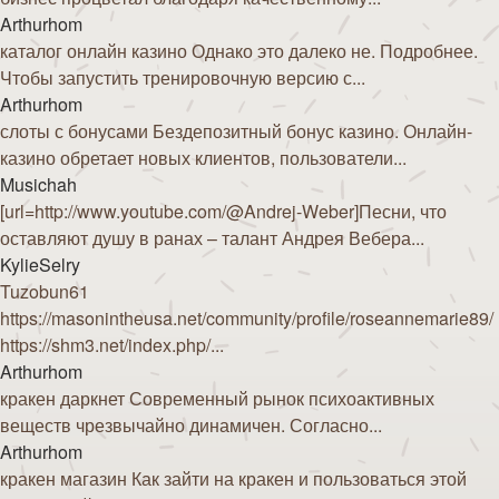
Arthurhom
каталог онлайн казино Однако это далеко не. Подробнее.
Чтобы запустить тренировочную версию с...
Arthurhom
слоты с бонусами Бездепозитный бонус казино. Онлайн-
казино обретает новых клиентов, пользователи...
Musichah
[url=http://www.youtube.com/@Andrej-Weber]Песни, что
оставляют душу в ранах – талант Андрея Вебера...
KylieSelry
Tuzobun61
https://masonintheusa.net/community/profile/roseannemarie89/
https://shm3.net/index.php/...
Arthurhom
кракен даркнет Современный рынок психоактивных
веществ чрезвычайно динамичен. Согласно...
Arthurhom
кракен магазин Как зайти на кракен и пользоваться этой