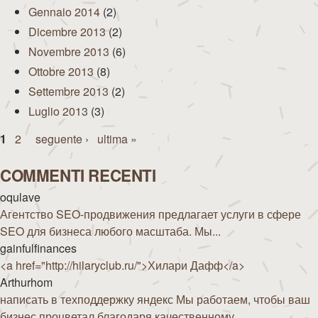
Gennaio 2014
(2)
Dicembre 2013
(2)
Novembre 2013
(6)
Ottobre 2013
(8)
Settembre 2013
(2)
Luglio 2013
(3)
Pagine
1
2
seguente ›
ultima »
COMMENTI RECENTI
oqulave
Агентство SEO-продвижения предлагает услуги в сфере
SEO для бизнеса любого масштаба. Мы...
gainfulfinances
<a href="http://hilaryclub.ru/">Хилари Дафф</a>
Arthurhom
написать в техподдержку яндекс Мы работаем, чтобы ваш
бизнес процветал благодаря качественному...